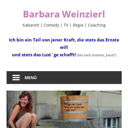
Zum
Barbara Weinzierl
Inhalt
springen
Kabarett | Comedy | TV | Regie | Coaching
Ich bin ein Teil von jener Kraft, die stets das Ernste
will
und stets das Lust´ge schafft!
(frei nach Goethes „Faust“)
MENÜ